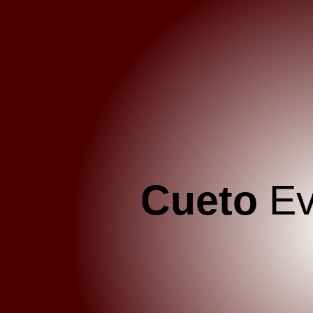
Cueto
Ev